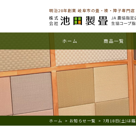
明治28年創業 岐阜市の畳・襖・障子専門店
ホーム
商品一覧
ホーム
>
お知らせ一覧
>
7月18日(土)